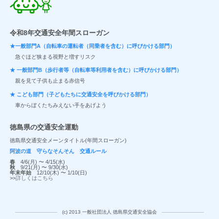
令和8年交通安全年間スローガン
★一般部門A（自転車の運転者（同乗者を含む）に呼びかける部門）
急ぐほど狭まる視野と増すリスク
★ 一般部門B（歩行者等（自転車等利用者を含む）に呼びかける部門）
親を見て子供も止まる赤信号
★ こども部門（子どもたちに交通安全を呼びかける部門）
車からぼくたちみえない手をあげよう
徳島県の交通安全運動
徳島県交通安全メーンタイトル(年間スローガン)
阿波の道 守らなそんそん 交通ルール
春
4/6(月) 〜 4/15(水)
秋
9/21(月) 〜 9/30(水)
年末年始
12/10(木) 〜 1/10(日)
>>
詳しくはこちら
(c) 2013 一般社団法人 徳島県交通安全協会