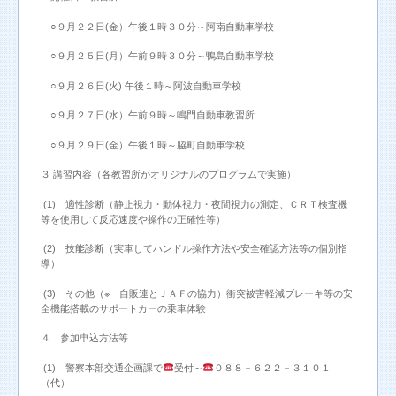
○９月２２日(金）午後１時３０分～阿南自動車学校
○９月２５日(月）午前９時３０分～鴨島自動車学校
○９月２６日(火) 午後１時～阿波自動車学校
○９月２７日(水）午前９時～鳴門自動車教習所
○９月２９日(金）午後１時～脇町自動車学校
３ 講習内容（各教習所がオリジナルのプログラムで実施）
(1) 適性診断（静止視力・動体視力・夜間視力の測定、ＣＲＴ検査機
等を使用して反応速度や操作の正確性等）
(2) 技能診断（実車してハンドル操作方法や安全確認方法等の個別指
導）
(3) その他（※ 自販連とＪＡＦの協力）衝突被害軽減ブレーキ等の安
全機能搭載のサポートカーの乗車体験
４ 参加申込方法等
(1) 警察本部交通企画課で
受付～
０８８－６２２－３１０１
（代）