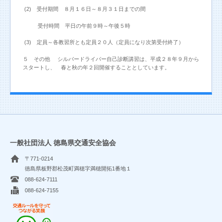
(2) 受付期間 ８月１６日～８月３１日までの間
受付時間 平日の午前９時～午後５時
(3) 定員～各教習所とも定員２０人（定員になり次第受付終了）
５ その他 シルバードライバー自己診断講習は、平成２８年９月から
スタートし、 春と秋の年２回開催することとしています。
一般社団法人 徳島県交通安全協会
〒771-0214
徳島県板野郡松茂町満穂字満穂開拓1番地１
088-624-7111
088-624-7155
交通ルールを守ってつながる笑顔