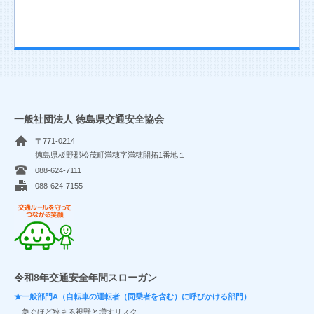
一般社団法人 徳島県交通安全協会
〒771-0214
徳島県板野郡松茂町満穂字満穂開拓1番地１
088-624-7111
088-624-7155
交通ルールを守ってつながる笑顔
令和8年交通安全年間スローガン
★一般部門A（自転車の運転者（同乗者を含む）に呼びかける部門）
急ぐほど狭まる視野と増すリスク