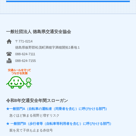
一般社団法人 徳島県交通安全協会
〒771-0214
徳島県板野郡松茂町満穂字満穂開拓1番地１
088-624-7111
088-624-7155
交通ルールを守ってつながる笑顔
令和8年交通安全年間スローガン
★一般部門A（自転車の運転者（同乗者を含む）に呼びかける部門）
急ぐほど狭まる視野と増すリスク
★ 一般部門B（歩行者等（自転車等利用者を含む）に呼びかける部門）
親を見て子供も止まる赤信号