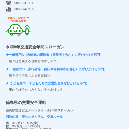
088-624-7111
088-624-7155
交通ルールを守ってつながる笑顔
令和8年交通安全年間スローガン
★一般部門A（自転車の運転者（同乗者を含む）に呼びかける部門）
急ぐほど狭まる視野と増すリスク
★ 一般部門B（歩行者等（自転車等利用者を含む）に呼びかける部門）
親を見て子供も止まる赤信号
★ こども部門（子どもたちに交通安全を呼びかける部門）
車からぼくたちみえない手をあげよう
徳島県の交通安全運動
徳島県交通安全メーンタイトル(年間スローガン)
阿波の道 守らなそんそん 交通ルール
春
4/6(月) 〜 4/15(水)
秋
9/21(月) 〜 9/30(水)