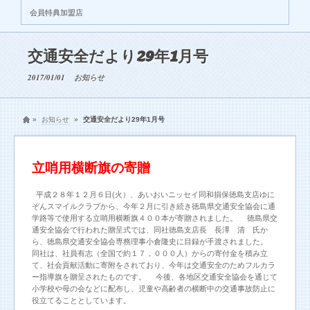
会員特典加盟店
交通安全だより29年1月号
2017/01/01
お知らせ
»
お知らせ
»
交通安全だより29年1月号
立哨用横断旗の寄贈
平成２８年１２月６日(火）、あいおいニッセイ同和損保徳島支店ゆに
ぞんスマイルクラブから、今年２月に引き続き徳島県交通安全協会に通
学路等で使用する立哨用横断旗４００本が寄贈されました。 徳島県交
通安全協会で行われた贈呈式では、同社徳島支店長 長澤 清 氏か
ら、徳島県交通安全協会専務理事小倉隆史に目録が手渡されました。
同社は、社員有志（全国で約１７，０００人）からの寄付金を積み立
て、社会貢献活動に寄附をされており、今年は交通安全のためフルカラ
ー指導旗を贈呈されたものです。 今後、各地区交通安全協会を通じて
小学校や母の会などに配布し、児童や高齢者の横断中の交通事故防止に
役立てることとしています。