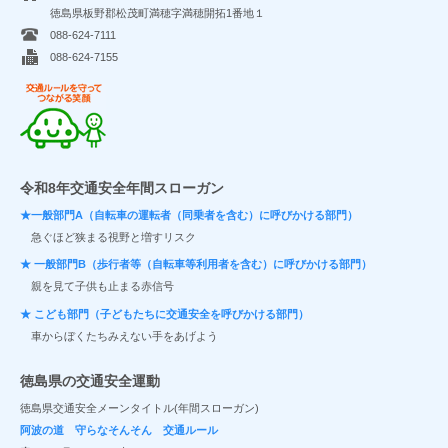
徳島県板野郡松茂町満穂字満穂開拓1番地１
088-624-7111
088-624-7155
交通ルールを守ってつながる笑顔
令和8年交通安全年間スローガン
★一般部門A（自転車の運転者（同乗者を含む）に呼びかける部門）
急ぐほど狭まる視野と増すリスク
★ 一般部門B（歩行者等（自転車等利用者を含む）に呼びかける部門）
親を見て子供も止まる赤信号
★ こども部門（子どもたちに交通安全を呼びかける部門）
車からぼくたちみえない手をあげよう
徳島県の交通安全運動
徳島県交通安全メーンタイトル(年間スローガン)
阿波の道 守らなそんそん 交通ルール