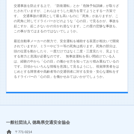
交通事故を防止する上で、「防衛運転」とか「危険予知訓練」が取りざ
たされていますが、これらはそうした能力を育てようとする一方策で
す。 交通事故の要因として最も高いものに「死角」がありますが、こ
の死角に対してドライバーがどのような「心の目」で見るかが、事故を
起こすか、起こさないかの分かれ道なります。この度の悲惨な事故も、
この事が当てはまるのではないでしょうか。
最近自動車メーカーの努力で、安全運転を補助する装置が相次いで開発
されていますが、ミラーやピラー等の死角は残ります。死角の部分は、
頭の位置を動かしたり、一度だけではなく二度・三度見たり、見ようと
する努力と意識が必要なのです。 無事故運転を長い間続けている人
は、経験の中から「心の目」の働かせ方を知っており積み重ねているの
です。日頃からいろんな情報を意識して見るようにし、視覚障害者をは
じめとする障害者や高齢者等の交通弱者に対する安全・安心な運転をす
るドライバーの「心の目」を働かせみてはいかがでしょうか。
一般社団法人 徳島県交通安全協会
〒771-0214