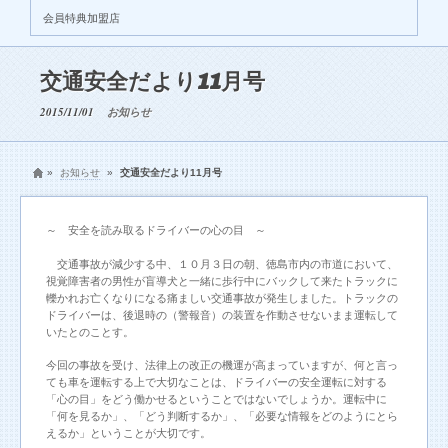
会員特典加盟店
交通安全だより11月号
2015/11/01
お知らせ
»
お知らせ
»
交通安全だより11月号
～ 安全を読み取るドライバーの心の目 ～
交通事故が減少する中、１０月３日の朝、徳島市内の市道において、
視覚障害者の男性が盲導犬と一緒に歩行中にバックして来たトラックに
轢かれお亡くなりになる痛ましい交通事故が発生しました。トラックの
ドライバーは、後退時の（警報音）の装置を作動させないまま運転して
いたとのことす。
今回の事故を受け、法律上の改正の機運が高まっていますが、何と言っ
ても車を運転する上で大切なことは、ドライバーの安全運転に対する
「心の目」をどう働かせるということではないでしょうか。運転中に
「何を見るか」、「どう判断するか」、「必要な情報をどのようにとら
えるか」ということが大切です。