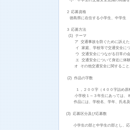
２ 応募資格
徳島県に在住する小学生、中学生
３ 応募方法
(1) テーマ
ア 交通事故を防ぐために訴えた
イ 家庭、学校等で交通安全につ
ウ 交通安全につながる日常の会
エ 交通安全について身近に体験
オ その他交通安全に関すること
(2) 作品の字数
１，２００字（４００字
小学校１～３年生にあっては、８
作品には、学校名、学年、氏名及
(3) 応募区分及び応募数
小学生の部と中学生の部とし、応