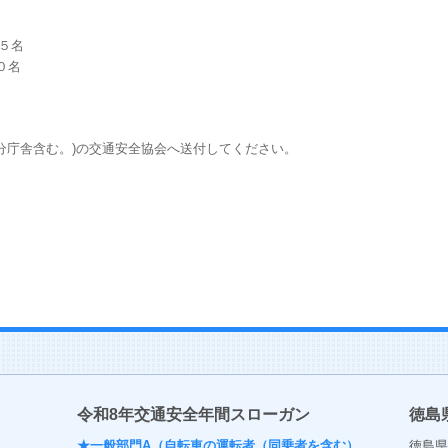
５名
０名
庁舎含む。)の交通安全協会へ送付してください。
令和8年交通安全年間スローガン
徳島
★一般部門A（自転車の運転者（同乗者を含む）
徳島県