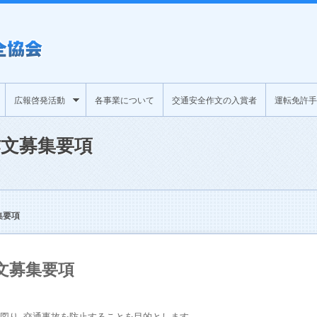
広報啓発活動
各事業について
交通安全作文の入賞者
運転免許手
文募集要項
集要項
文募集要項
図り､交通事故を防止することを目的とします。