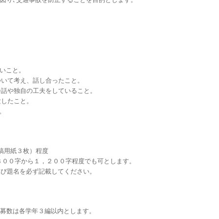
いこと。
いて考え、話し合ったこと。
話や独自の工夫をしていること。
したこと。
。
詰め原稿用紙３枚）程度
００字から１，２００字程度でも可とします。
び題名を必ず記載してください。
募数は各学年３編以内とします。