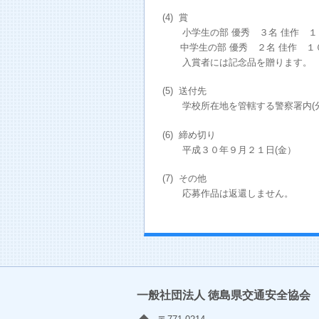
(4) 賞
小学生の部 優秀 ３名 佳作 １
中学生の部 優秀 ２名 佳作 １
入賞者には記念品を贈ります。
(5) 送付先
学校所在地を管轄する警察署内(分
(6) 締め切り
平成３０年９月２１日(金）
(7) その他
応募作品は返還しません。
一般社団法人 徳島県交通安全協会