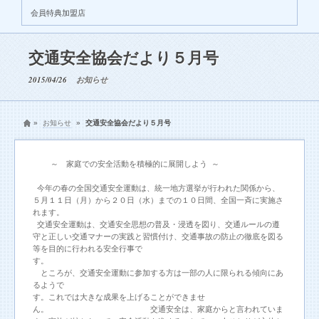
会員特典加盟店
交通安全協会だより５月号
2015/04/26
お知らせ
»
お知らせ
»
交通安全協会だより５月号
～ 家庭での安全活動を積極的に展開しよう ～
今年の春の全国交通安全運動は、統一地方選挙が行われた関係から、
５月１１日（月）から２０日（水）までの１０日間、全国一斉に実施さ
れます。
交通安全運動は、交通安全思想の普及・浸透を図り、交通ルールの遵
守と正しい交通マナーの実践と習慣付け、交通事故の防止の徹底を図る
等を目的に行われる安全行事で
す。
ところが、交通安全運動に参加する方は一部の人に限られる傾向にあ
るようで
す。これでは大きな成果を上げることができませ
ん。 交通安全は、家庭からと言われていま