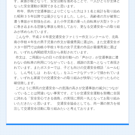
す。家族が核となって、安全活動を進めることで、一人ひとりが主体と
なった安全運動が展開できると思います。
昨年、県内で交通事故により亡くなった方は３１名と統計を取り始め
た昭和３５年以降では最少となりました。しかし、高齢者の方が被害に
遭う事故が６割強を占め、また小学児童の乗った自転車が大型トラック
に巻き込まれる悲惨な事故も発生しており、更なる交通安全への取り組
みが求められています。
こんな中、平成２６年度交通安全ファミリー作文コンクールで、北島
南小学校４年生の男子児童の作文が最優秀賞に選ばれ、また交通安全ポ
スター部門では由岐小学校１年生の女子児童の作品が最優秀賞に選ば
れ、いずれも内閣総理大臣から表彰されています。
作文は、ご両親からの日々の安全行動への「声かけ」が交通事故に遭
わない自転車の利用につながっていると、感謝の言葉へとなって表現さ
れています。またポスターでは、子ども向けの交通安全標語「ルールむ
し しん号むしは わるいむし」をユニークなデッサンで描かれていま
す。いずれも家庭での交通安全への取り組みが快挙につながったものと
確信致します。
このように県民の交通安全への意識の高さが交通事故の減少につなが
っていることは間違いない事実です。どうか交通安全運動を契機に全国
に誇れる「安全安心できる徳島」の実現に県民一丸となってお取り組み
いただきたいと思います。 交通安全協会としても、尚一層の努力を傾
注して交通安全活動に取り組みたいと考えております。