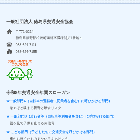
一般社団法人 徳島県交通安全協会
〒771-0214
徳島県板野郡松茂町満穂字満穂開拓1番地１
088-624-7111
088-624-7155
交通ルールを守ってつながる笑顔
令和8年交通安全年間スローガン
★一般部門A（自転車の運転者（同乗者を含む）に呼びかける部門）
急ぐほど狭まる視野と増すリスク
★ 一般部門B（歩行者等（自転車等利用者を含む）に呼びかける部門）
親を見て子供も止まる赤信号
★ こども部門（子どもたちに交通安全を呼びかける部門）
車からぼくたちみえない手をあげよう