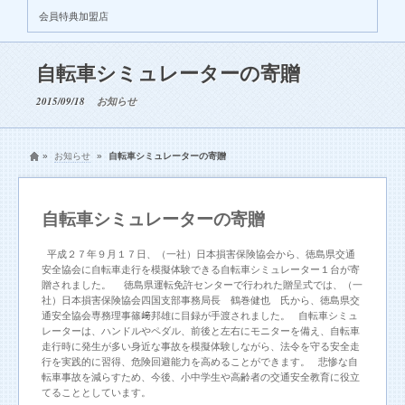
会員特典加盟店
自転車シミュレーターの寄贈
2015/09/18
お知らせ
»
お知らせ
»
自転車シミュレーターの寄贈
自転車シミュレーターの寄贈
平成２７年９月１７日、（一社）日本損害保険協会から、徳島県交通
安全協会に自転車走行を模擬体験できる自転車シミュレーター１台が寄
贈されました。 徳島県運転免許センターで行われた贈呈式では、（一
社）日本損害保険協会四国支部事務局長 鶴巻健也 氏から、徳島県交
通安全協会専務理事篠﨑邦雄に目録が手渡されました。 自転車シミュ
レーターは、ハンドルやペダル、前後と左右にモニターを備え、自転車
走行時に発生が多い身近な事故を模擬体験しながら、法令を守る安全走
行を実践的に習得、危険回避能力を高めることができます。 悲惨な自
転車事故を減らすため、今後、小中学生や高齢者の交通安全教育に役立
てることとしています。