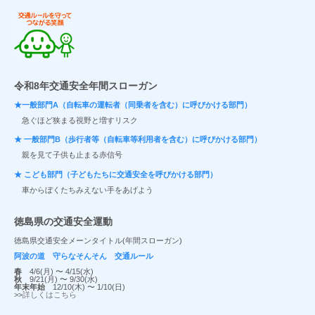
交通ルールを守ってつながる笑顔
令和8年交通安全年間スローガン
★一般部門A（自転車の運転者（同乗者を含む）に呼びかける部門）
急ぐほど狭まる視野と増すリスク
★ 一般部門B（歩行者等（自転車等利用者を含む）に呼びかける部門）
親を見て子供も止まる赤信号
★ こども部門（子どもたちに交通安全を呼びかける部門）
車からぼくたちみえない手をあげよう
徳島県の交通安全運動
徳島県交通安全メーンタイトル(年間スローガン)
阿波の道 守らなそんそん 交通ルール
春
4/6(月) 〜 4/15(水)
秋
9/21(月) 〜 9/30(水)
年末年始
12/10(木) 〜 1/10(日)
>>
詳しくはこちら