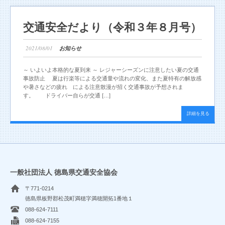
交通安全だより（令和３年８月号）
2021/08/01
お知らせ
～ いよいよ本格的な夏到来 ～ レジャーシーズンに注意したい夏の交通
事故防止 夏は行楽等による交通量や流れの変化、また夏特有の解放感
や暑さなどの疲れ による注意散漫が招く交通事故が予想されま
す。 ドライバー自らが交通 […]
詳細を見る
一般社団法人 徳島県交通安全協会
〒771-0214
徳島県板野郡松茂町満穂字満穂開拓1番地１
088-624-7111
088-624-7155