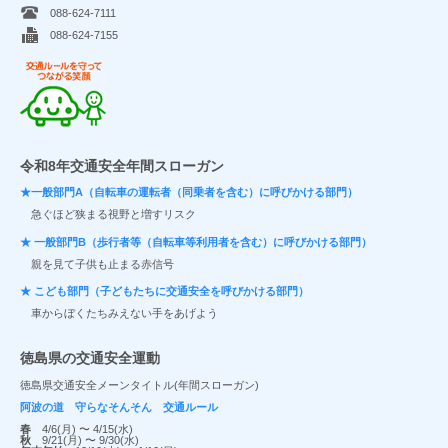
088-624-7111
088-624-7155
交通ルールを守ってつながる笑顔
令和8年交通安全年間スローガン
★一般部門A（自転車の運転者（同乗者を含む）に呼びかける部門）
急ぐほど狭まる視野と増すリスク
★ 一般部門B（歩行者等（自転車等利用者を含む）に呼びかける部門）
親を見て子供も止まる赤信号
★ こども部門（子どもたちに交通安全を呼びかける部門）
車からぼくたちみえない手をあげよう
徳島県の交通安全運動
徳島県交通安全メーンタイトル(年間スローガン)
阿波の道 守らなそんそん 交通ルール
春
4/6(月) 〜 4/15(水)
秋
9/21(月) 〜 9/30(水)