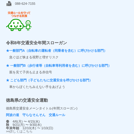
088-624-7155
交通ルールを守ってつながる笑顔
令和8年交通安全年間スローガン
★一般部門A（自転車の運転者（同乗者を含む）に呼びかける部門）
急ぐほど狭まる視野と増すリスク
★ 一般部門B（歩行者等（自転車等利用者を含む）に呼びかける部門）
親を見て子供も止まる赤信号
★ こども部門（子どもたちに交通安全を呼びかける部門）
車からぼくたちみえない手をあげよう
徳島県の交通安全運動
徳島県交通安全メーンタイトル(年間スローガン)
阿波の道 守らなそんそん 交通ルール
春
4/6(月) 〜 4/15(水)
秋
9/21(月) 〜 9/30(水)
年末年始
12/10(木) 〜 1/10(日)
>>
詳しくはこちら