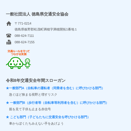
一般社団法人 徳島県交通安全協会
〒771-0214
徳島県板野郡松茂町満穂字満穂開拓1番地１
088-624-7111
088-624-7155
交通ルールを守ってつながる笑顔
令和8年交通安全年間スローガン
★一般部門A（自転車の運転者（同乗者を含む）に呼びかける部門）
急ぐほど狭まる視野と増すリスク
★ 一般部門B（歩行者等（自転車等利用者を含む）に呼びかける部門）
親を見て子供も止まる赤信号
★ こども部門（子どもたちに交通安全を呼びかける部門）
車からぼくたちみえない手をあげよう