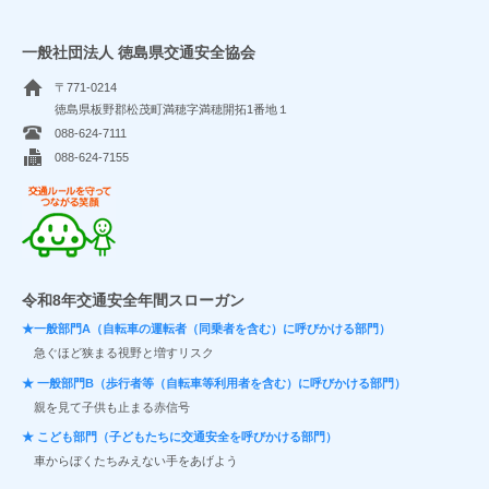
一般社団法人 徳島県交通安全協会
〒771-0214
徳島県板野郡松茂町満穂字満穂開拓1番地１
088-624-7111
088-624-7155
交通ルールを守ってつながる笑顔
令和8年交通安全年間スローガン
★一般部門A（自転車の運転者（同乗者を含む）に呼びかける部門）
急ぐほど狭まる視野と増すリスク
★ 一般部門B（歩行者等（自転車等利用者を含む）に呼びかける部門）
親を見て子供も止まる赤信号
★ こども部門（子どもたちに交通安全を呼びかける部門）
車からぼくたちみえない手をあげよう