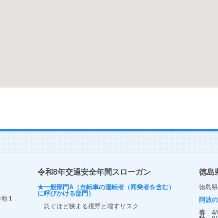
令和8年交通安全年間スローガン
徳島
★一般部門A（自転車の運転者（同乗者を含む）
徳島県
に呼びかける部門）
番地１
阿波
急ぐほど狭まる視野と増すリスク
春
4/6