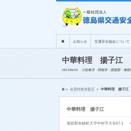
お知らせ
交通安全協会について
中華料理 揚子江
2013/06/10
小松島市・阿南市・那賀郡・海部
»
会員特典加盟店
»
中華料理 揚子江
中華料理 揚子江
海部郡牟岐町大字中村字大谷67-1