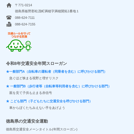
〒771-0214
徳島県板野郡松茂町満穂字満穂開拓1番地１
088-624-7111
088-624-7155
交通ルールを守ってつながる笑顔
令和8年交通安全年間スローガン
★一般部門A（自転車の運転者（同乗者を含む）に呼びかける部門）
急ぐほど狭まる視野と増すリスク
★ 一般部門B（歩行者等（自転車等利用者を含む）に呼びかける部門）
親を見て子供も止まる赤信号
★ こども部門（子どもたちに交通安全を呼びかける部門）
車からぼくたちみえない手をあげよう
徳島県の交通安全運動
徳島県交通安全メーンタイトル(年間スローガン)