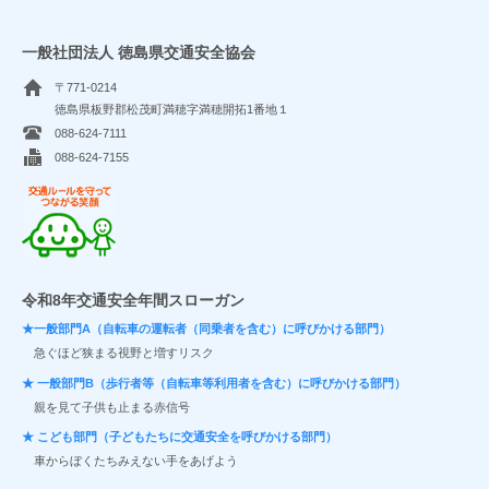
一般社団法人 徳島県交通安全協会
〒771-0214
徳島県板野郡松茂町満穂字満穂開拓1番地１
088-624-7111
088-624-7155
交通ルールを守ってつながる笑顔
令和8年交通安全年間スローガン
★一般部門A（自転車の運転者（同乗者を含む）に呼びかける部門）
急ぐほど狭まる視野と増すリスク
★ 一般部門B（歩行者等（自転車等利用者を含む）に呼びかける部門）
親を見て子供も止まる赤信号
★ こども部門（子どもたちに交通安全を呼びかける部門）
車からぼくたちみえない手をあげよう