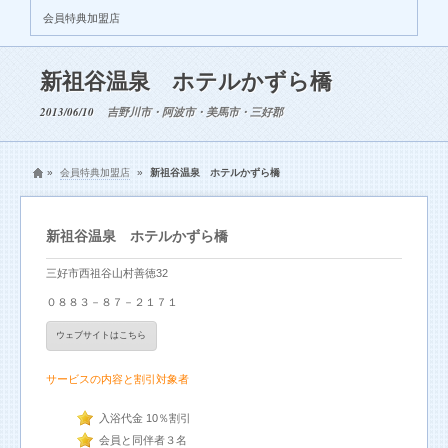
会員特典加盟店
新祖谷温泉 ホテルかずら橋
2013/06/10
吉野川市・阿波市・美馬市・三好郡
»
会員特典加盟店
»
新祖谷温泉 ホテルかずら橋
新祖谷温泉 ホテルかずら橋
三好市西祖谷山村善徳32
０８８３－８７－２１７１
ウェブサイトはこちら
サービスの内容と割引対象者
入浴代金 10％割引
会員と同伴者３名