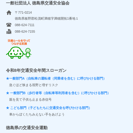
一般社団法人 徳島県交通安全協会
〒771-0214
徳島県板野郡松茂町満穂字満穂開拓1番地１
088-624-7111
088-624-7155
交通ルールを守ってつながる笑顔
令和8年交通安全年間スローガン
★一般部門A（自転車の運転者（同乗者を含む）に呼びかける部門）
急ぐほど狭まる視野と増すリスク
★ 一般部門B（歩行者等（自転車等利用者を含む）に呼びかける部門）
親を見て子供も止まる赤信号
★ こども部門（子どもたちに交通安全を呼びかける部門）
車からぼくたちみえない手をあげよう
徳島県の交通安全運動