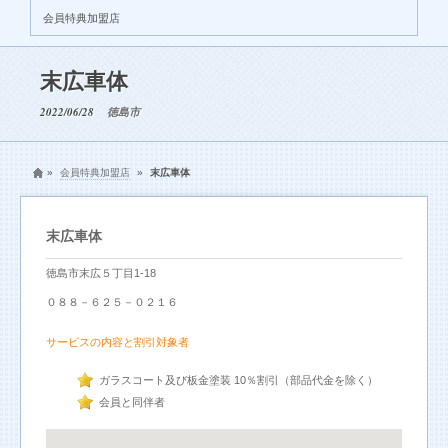
会員特典加盟店
末広車体
2022/06/28
徳島市
»
会員特典加盟店
»
末広車体
末広車体
徳島市末広５丁目1-18
０８８－６２５－０２１６
サービスの内容と割引対象者
ガラスコート及び板金塗装 10％割引（部品代金を除く）
会員と同伴者