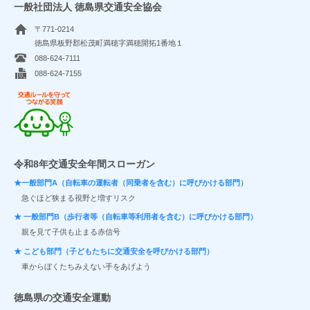
一般社団法人 徳島県交通安全協会
〒771-0214
徳島県板野郡松茂町満穂字満穂開拓1番地１
088-624-7111
088-624-7155
交通ルールを守ってつながる笑顔
令和8年交通安全年間スローガン
★一般部門A（自転車の運転者（同乗者を含む）に呼びかける部門）
急ぐほど狭まる視野と増すリスク
★ 一般部門B（歩行者等（自転車等利用者を含む）に呼びかける部門）
親を見て子供も止まる赤信号
★ こども部門（子どもたちに交通安全を呼びかける部門）
車からぼくたちみえない手をあげよう
徳島県の交通安全運動