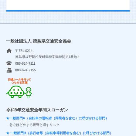
一般社団法人 徳島県交通安全協会
〒771-0214
徳島県板野郡松茂町満穂字満穂開拓1番地１
088-624-7111
088-624-7155
交通ルールを守ってつながる笑顔
令和8年交通安全年間スローガン
★一般部門A（自転車の運転者（同乗者を含む）に呼びかける部門）
急ぐほど狭まる視野と増すリスク
★ 一般部門B（歩行者等（自転車等利用者を含む）に呼びかける部門）