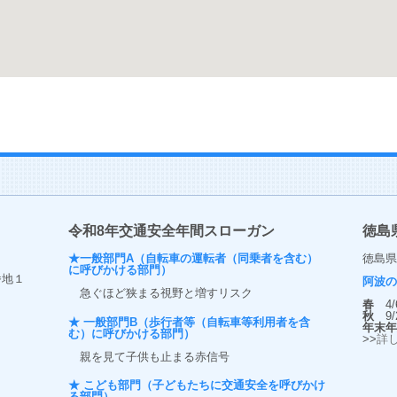
令和8年交通安全年間スローガン
徳島
★一般部門A（自転車の運転者（同乗者を含む）
徳島県
に呼びかける部門）
番地１
阿波
急ぐほど狭まる視野と増すリスク
春
4/6
秋
9/2
★ 一般部門B（歩行者等（自転車等利用者を含
年末
む）に呼びかける部門）
>>
詳
笑顔
親を見て子供も止まる赤信号
★ こども部門（子どもたちに交通安全を呼びかけ
る部門）