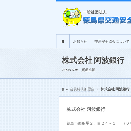
お知らせ
交通安全協会について
株式会社 阿波銀行
2013/12/20
賛助企業
»
会員特典加盟店
»
株式会社 阿波銀行
株式会社 阿波銀行
徳島市西船場２丁目２４－１
（０