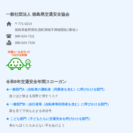
一般社団法人 徳島県交通安全協会
〒771-0214
徳島県板野郡松茂町満穂字満穂開拓1番地１
088-624-7111
088-624-7155
交通ルールを守ってつながる笑顔
令和8年交通安全年間スローガン
★一般部門A（自転車の運転者（同乗者を含む）に呼びかける部門）
急ぐほど狭まる視野と増すリスク
★ 一般部門B（歩行者等（自転車等利用者を含む）に呼びかける部門）
親を見て子供も止まる赤信号
★ こども部門（子どもたちに交通安全を呼びかける部門）
車からぼくたちみえない手をあげよう