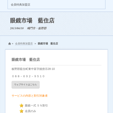
会員特典加盟店
眼鏡市場 藍住店
2013/06/10
鳴門市・板野郡
»
会員特典加盟店
»
眼鏡市場 藍住店
眼鏡市場 藍住店
板野郡藍住町東中富字朏傍示28-10
０８８－６９２－９５１０
ウェブサイトはこちら
サービスの内容と割引対象者
眼鏡一式 ５％割引
会員のみ