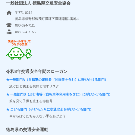
一般社団法人 徳島県交通安全協会
〒771-0214
徳島県板野郡松茂町満穂字満穂開拓1番地１
088-624-7111
088-624-7155
交通ルールを守ってつながる笑顔
令和8年交通安全年間スローガン
★一般部門A（自転車の運転者（同乗者を含む）に呼びかける部門）
急ぐほど狭まる視野と増すリスク
★ 一般部門B（歩行者等（自転車等利用者を含む）に呼びかける部門）
親を見て子供も止まる赤信号
★ こども部門（子どもたちに交通安全を呼びかける部門）
車からぼくたちみえない手をあげよう
徳島県の交通安全運動