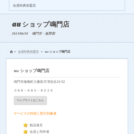
会員特典加盟店
au ショップ鳴門店
2013/06/10
鳴門市・板野郡
»
会員特典加盟店
»
au ショップ鳴門店
au ショップ鳴門店
鳴門市撫養町大桑島字濘岩浜19-52
０８８－６８５－８０２６
ウェブサイトはこちら
サービスの内容と割引対象者
粗品進呈
会員と同伴者