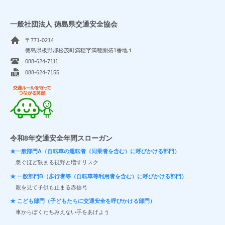
一般社団法人 徳島県交通安全協会
〒771-0214
徳島県板野郡松茂町満穂字満穂開拓1番地１
088-624-7111
088-624-7155
交通ルールを守ってつながる笑顔
令和8年交通安全年間スローガン
★一般部門A（自転車の運転者（同乗者を含む）に呼びかける部門）
急ぐほど狭まる視野と増すリスク
★ 一般部門B（歩行者等（自転車等利用者を含む）に呼びかける部門）
親を見て子供も止まる赤信号
★ こども部門（子どもたちに交通安全を呼びかける部門）
車からぼくたちみえない手をあげよう