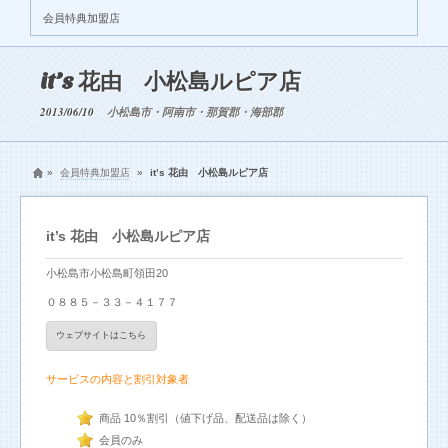
会員特典加盟店
it’s 花由 小松島ルピア店
2013/06/10
小松島市・阿南市・那賀郡・海部郡
»
会員特典加盟店
»
it’s 花由 小松島ルピア店
it’s 花由 小松島ルピア店
小松島市小松島町領田20
０８８５－３３－４１７７
ウェブサイトはこちら
サービスの内容と割引対象者
商品 10％割引（値下げ品、配送品は除く）
会員のみ