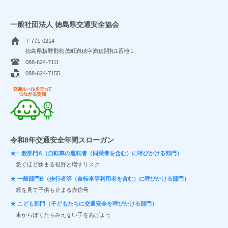
一般社団法人 徳島県交通安全協会
〒771-0214
徳島県板野郡松茂町満穂字満穂開拓1番地１
088-624-7111
088-624-7155
交通ルールを守ってつながる笑顔
令和8年交通安全年間スローガン
★一般部門A（自転車の運転者（同乗者を含む）に呼びかける部門）
急ぐほど狭まる視野と増すリスク
★ 一般部門B（歩行者等（自転車等利用者を含む）に呼びかける部門）
親を見て子供も止まる赤信号
★ こども部門（子どもたちに交通安全を呼びかける部門）
車からぼくたちみえない手をあげよう